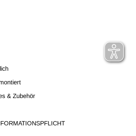
lich
montiert
kes & Zubehör
NFORMATIONSPFLICHT