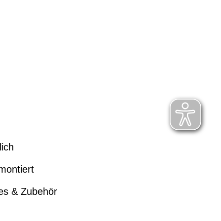
lich
montiert
kes & Zubehör