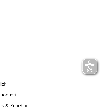
lich
montiert
kes & Zubehör