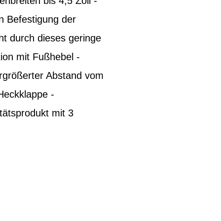
nbreiten bis 4,5 Zoll -
n Befestigung der
ht durch dieses geringe
ion mit Fußhebel -
ergrößerter Abstand vom
 Heckklappe -
tätsprodukt mit 3