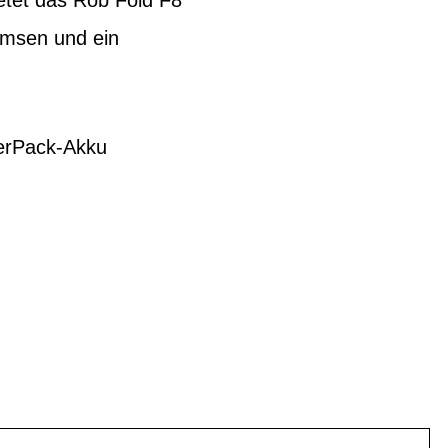
etet das Rob Fold F8
emsen und ein
werPack-Akku