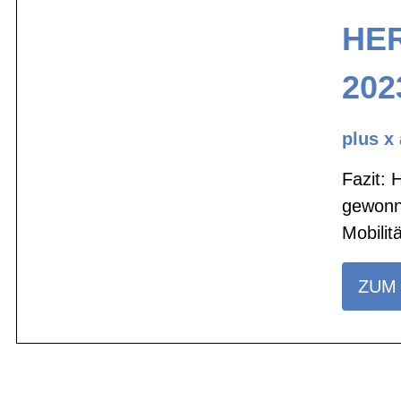
HER
202
plus x
Fazit: 
gewonne
Mobilit
ZUM