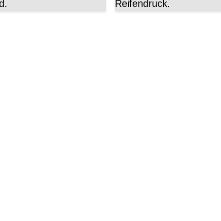
d.
Reifendruck.
ke Beratung
assen, Federwege, Laufradgrö