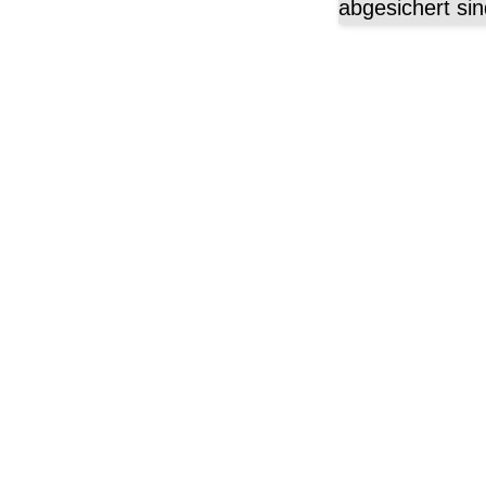
abgesichert sin
Mountainbi
Alles rundum MTB-Kl