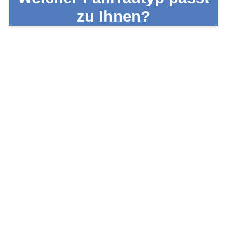
zu Ihnen?
E-Bike Bera
Was Sie über E-Bikes 